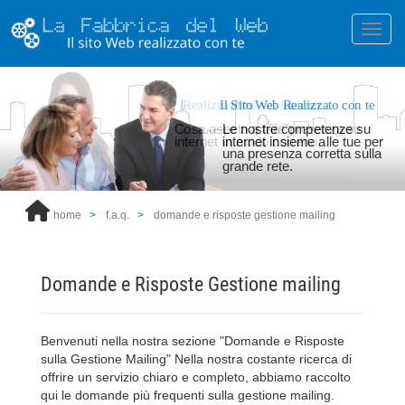
Toggl
Realizzazione siti internet
Il Sito Web Realizzato con te
Cosa aspetti a fare presenza su
Le nostre competenze su
internet in modo corretto.
internet insieme alle tue per
una presenza corretta sulla
grande rete.
home
f.a.q.
domande e risposte gestione mailing
Domande e Risposte Gestione mailing
Benvenuti nella nostra sezione "Domande e Risposte
sulla Gestione Mailing" Nella nostra costante ricerca di
offrire un servizio chiaro e completo, abbiamo raccolto
qui le domande più frequenti sulla gestione mailing.