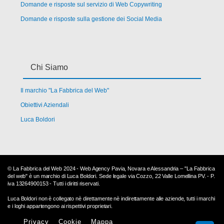
Domande e risposte sul servizio di Web Copywriting
Domande e risposte sulla gestione dei Social Media
Chi Siamo
Il marchio "La Fabbrica del Web"
Obiettivi Aziendali
Luca Boldori
© La Fabbrica del Web 2024 - Web Agency Pavia, Novara e Alessandria – "La Fabbrica
del web" è un marchio di Luca Boldori. Sede legale via Cozzo, 22 Valle Lomellina PV. - P.
iva 13264900153 - Tutti i diritti riservati.
Luca Boldori non è collegato nè direttamente nè indirettamente alle aziende, tutti i marchi
e i loghi appartengono ai rispettivi proprietari.
Privacy
Cookie
Mappa