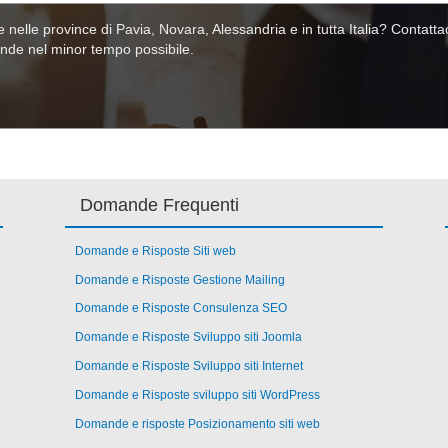
nelle province di Pavia, Novara, Alessandria e in tutta Italia? Contatt
ande nel minor tempo possibile.
Domande Frequenti
Domande e Risposte Siti web
Domande e Risposte Gestione Mailing
Domande e Risposte Consulenza SEO
Domande e Risposte Sviluppo siti Joomla
Domande e Risposte Sviluppo siti Internet
Domande e Risposte sviluppo siti WordPress
Domande e risposte Posizionamento siti web