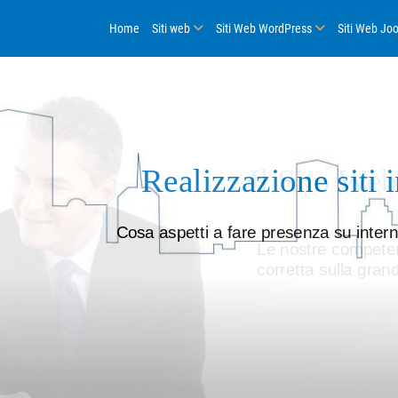
Home
Siti web
Siti Web WordPress
Siti Web Jo
Realizzazione siti i
Il Sito Web
Cosa aspetti a fare presenza su intern
Le nostre competen
corretta sulla gran