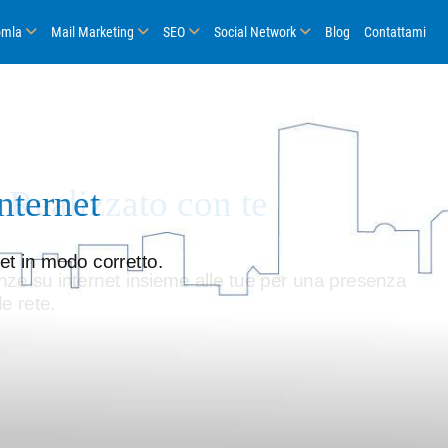
omla
Mail Marketing
SEO
Social Network
Blog
Contattami
nternet
 Realizzato con te
et in modo corretto.
ze su internet insieme alle tue per una presenza
de rete.