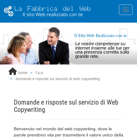
Toggl
Il Sito Web Realizzato con te
Le nostre competenze su
internet insieme alle tue per
una presenza corretta sulla
grande rete.
home
f.a.q.
domande e risposte sul servizio di web copywriting
Domande e risposte sul servizio di Web
Copywriting
Benvenuto nel mondo del web copywriting, dove le
parole prendono vita per trasmettere il valore unico della