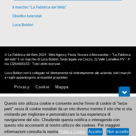
Il marchio "La Fabbrica del Web"
Obiettivi Aziendali
Luca Boldori
© La Fabbrica del Web 2024 - Web Agency Pavia, Novara e Alessandria – "La Fabbrica
del web" è un marchio di Luca Boldori. Sede legale via Cozzo, 22 Valle Lomellina PV. - P.
iva 13264900153 - Tutti i diritti riservati.
Luca Boldori non è collegato nè direttamente nè indirettamente alle aziende, tutti i marchi
e i loghi appartengono ai rispettivi proprietari.
Privacy
Cookie
Mappa
Questo sito utilizza cookie e consente anche l'invio di cookie di "terze
parti" ossia di cookie installati da un sito diverso tramite il sito che si sta
visitando per migliorare e personalizzare la tua esperienza di
navigazione del sito. Chiudendo questa notifica o interagendo con
questo sito acconsenti al nostro utilizzo dei cookies. Per maggiori
informazioni consulta la nostra
Politica Cookie
Accetto
Non accetto